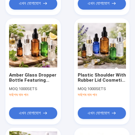
এখন যোগাযোগ
এখন যোগাযোগ
Amber Glass Dropper
Plastic Shoulder With
Bottle Featuring
Rubber Lid Cosmetic
Plastic Shoulder Lid
Bottle Blank Or
MOQ:
1000SETS
MOQ:
1000SETS
Rubber Calibration
Printed Calibration
সর্বশেষ দাম পান
সর্বশেষ দাম পান
Blank or Printed
Suitable For Skincare
Suitable for
Packaging And
Cosmetics
Personal Care
Pharmaceuticals and
Products
এখন যোগাযোগ
এখন যোগাযোগ
Aromatherapy