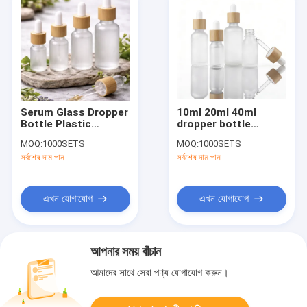
Serum Glass Dropper
10ml 20ml 40ml
Bottle Plastic
dropper bottle
Shoulder Lid Rubber
essential oil
MOQ:
1000SETS
MOQ:
1000SETS
Printing Packaging
container suitable
সর্বশেষ দাম পান
সর্বশেষ দাম পান
for Essential Oils
for precise
Cosmetics and
dispensing and
Pharmaceutical
storage of liquids
এখন যোগাযোগ
এখন যোগাযোগ
আপনার সময় বাঁচান
আমাদের সাথে সেরা পণ্য যোগাযোগ করুন।