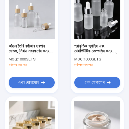
কাঁচের তৈরি বর্গাকার ড্রপার
প্রাকৃতিক সুগন্ধি এবং
বোতল, সিরাম সংরক্ষণের জন্য
থেরাপিউটিক তেলগুলির জন্য
এবং সঠিক তরল বিতরণের জন্য
উপযুক্ত টিঙ্কচারগুলি প্রয়োজনীয়
MOQ:
1000SETS
MOQ:
1000SETS
উপযুক্ত
তেলের বোতল ফুটো প্রতিরোধী
সর্বশেষ দাম পান
সর্বশেষ দাম পান
গ্লাস প্যাকেজিং
এখন যোগাযোগ
এখন যোগাযোগ
বাড়ি
পণ্য
আমাদের সম্পর্কে