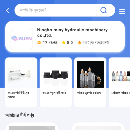
Ningbo miny hydraulic machinery
co.,ltd.
17
5.0
যাচাইকৃত সরবরাহকারী
YEARS
কাচের পারফিউমের
কাচের প্রসাধনী জার
কাচের ড্রপার বোতল
বোতলে কাচের 
বোতল
আমাদের শীর্ষ পণ্য