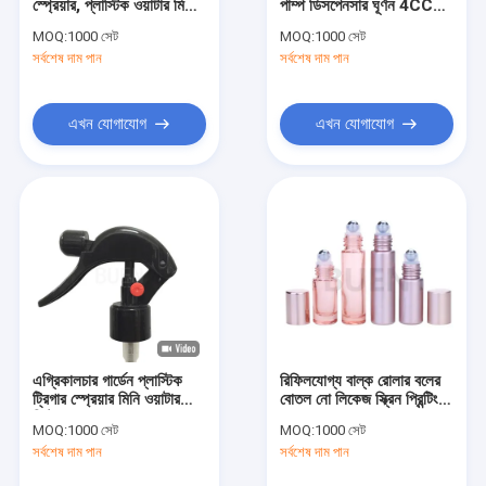
স্প্রেয়ার, প্লাস্টিক ওয়াটার মিস্ট
পাম্প ডিসপেনসার ঘূর্ণন 4CC
কারখানা ভ্রমণ
স্প্রে 18 410
24 410
MOQ:
1000 সেট
MOQ:
1000 সেট
সর্বশেষ দাম পান
সর্বশেষ দাম পান
মান নিয়ন্ত্রণ
যোগাযোগ করুন
এখন যোগাযোগ
এখন যোগাযোগ
খবর
মামলা
উদ্ধৃতির জন্য আবেদন
কাচের পারফিউমের বোতল
এগ্রিকালচার গার্ডেন প্লাস্টিক
রিফিলযোগ্য বাল্ক রোলার বলের
ট্রিগার স্প্রেয়ার মিনি ওয়াটার
বোতল নো লিকেজ স্ক্রিন প্রিন্টিং
কাচের প্রসাধনী জার
মিস্ট হ্যান্ড পাম্প
5ml
MOQ:
1000 সেট
MOQ:
1000 সেট
কাচের ড্রপার বোতল
সর্বশেষ দাম পান
সর্বশেষ দাম পান