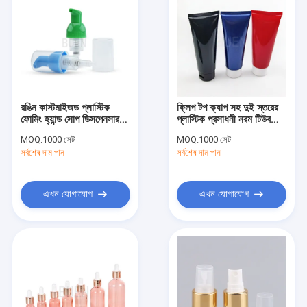
রঙিন কাস্টমাইজড প্লাস্টিক
ফ্লিপ টপ ক্যাপ সহ দুই স্তরের
ফোমিং হ্যান্ড সোপ ডিসপেনসার
প্লাস্টিক প্রসাধনী নরম টিউব
পাম্প
চকচকে রঙ
MOQ:
1000 সেট
MOQ:
1000 সেট
সর্বশেষ দাম পান
সর্বশেষ দাম পান
এখন যোগাযোগ
এখন যোগাযোগ