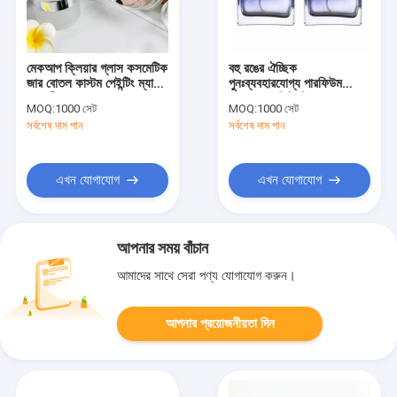
মেকআপ ক্লিয়ার গ্লাস কসমেটিক
বহু রঙের ঐচ্ছিক
জার বোতল কাস্টম পেইন্টিং ম্যাট
পুনঃব্যবহারযোগ্য পারফিউম
গোলাপী ঢাকনা
বোতল 50 মিলি বিলাসবহুল
MOQ:
1000 সেট
MOQ:
1000 সেট
ক্লিম্প 15 মিমি
সর্বশেষ দাম পান
সর্বশেষ দাম পান
এখন যোগাযোগ
এখন যোগাযোগ
আপনার সময় বাঁচান
আমাদের সাথে সেরা পণ্য যোগাযোগ করুন।
আপনার প্রয়োজনীয়তা দিন