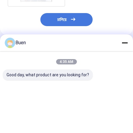
চালিয়ে
Buen
প্রস্তাবিত পণ্য
4:35 AM
Good day, what product are you looking for?
বহুমুখী ধারণক্ষমতা সহ টেকসই
গ্লাস কাস্টম কসমেটিক জার
5 মিলি গ্লাস কসমেটি
গ্লাস বডি উপাদান সমন্বিত
আপনি আপনার নিজস্ব লোগো
টেকসই গ্লাস শরীরের 
পরিবেশ-বান্ধব গ্লাস কসমেটিক
মুদ্রণ করতে পারেন ত্বকের
নমুনা ত্বকের যত্নের জ
জার, যা স্কিনকেয়ার ক্রিম,
যত্নের জন্য আদর্শ ক্রিম লোশন
ক্রিম লোশন এবং সৌন্দর্
লোশন এবং সৌন্দর্য পণ্যের জন্য
এবং সৌন্দর্য প্যাকেজিং সমাধান
প্যাকিং
ভালো দাম
ভালো দাম
ভালো দাম
আদর্শ