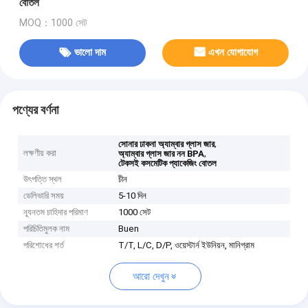
বোতল
MOQ：1000 সেট
ভালো দাম
এখন যোগাযোগ
পণ্যের বর্ণনা
,
সোনার ঢাকনা অ্যাম্বার গ্লাস জার
লক্ষণীয় করা
,
অ্যাম্বার গ্লাস জার নন BPA
টেকসই কসমেটিক প্যাকেজিং বোতল
উৎপত্তি স্থল
চীন
ডেলিভারি সময়
5-10 দিন
ন্যূনতম চাহিদার পরিমাণ
1000 সেট
পরিচিতিমুলক নাম
Buen
পরিশোধের শর্ত
T/T, L/C, D/P, ওয়েস্টার্ন ইউনিয়ন, মানিগ্রাম
আরো দেখুন