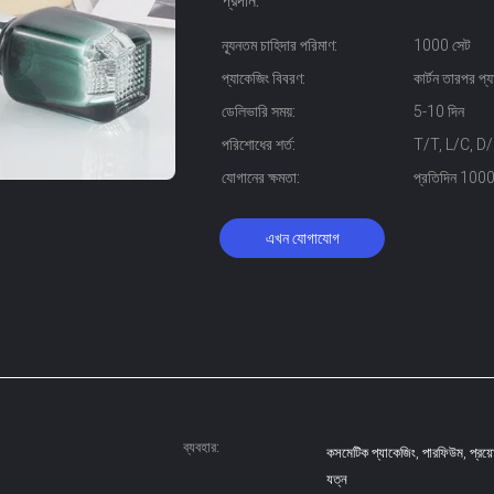
প্রদান:
ন্যূনতম চাহিদার পরিমাণ:
1000 সেট
প্যাকেজিং বিবরণ:
কার্টন তারপর প্য
ডেলিভারি সময়:
5-10 দিন
পরিশোধের শর্ত:
T/T, L/C, D/P, 
যোগানের ক্ষমতা:
প্রতিদিন 1000
এখন যোগাযোগ
ব্যবহার:
কসমেটিক প্যাকেজিং, পারফিউম, প্রয়
যত্ন