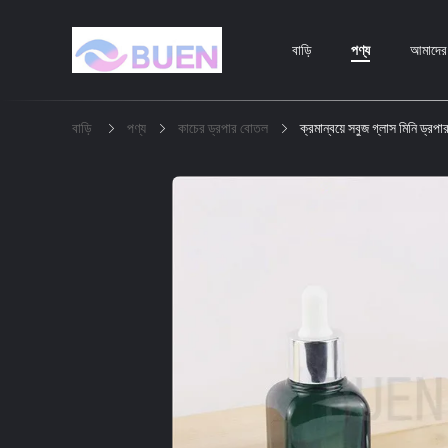
বাড়ি
পণ্য
আমাদের স
বাড়ি
পণ্য
কাচের ড্রপার বোতল
ক্রমান্বয়ে সবুজ গ্লাস মিনি ড্র