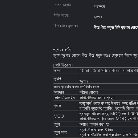
বোতল আকৃতি:
বর্গক্ষেত্র
সিলিং টাইপ:
ড্রপার
বিশেষভাবে তুলে ধরা:
ধীরে ধীরে সবুজ মিনি ড্রপার বো
পণ্যের বর্ণনা
গ্লাস ড্রপার বোতল ধীরে ধীরে সবুজ রঙের স্কোয়ার সিরাম ড
স্পেসিফিকেশন
ক্ষমতা
10ml 20ml 30ml 40ml বা কাস্টমাইজ
ক্যাপ
ড্রপার
জন্য ব্যবহার করুন
অপরিহার্য তেল
উপাদান
কাঁচের বোতল
লোগো/ডিজাইন
কাস্টমাইজড অর্ডার গ্রহণ
স্ট্যান্ডার্ড শক্ত কাগজ; উপহার বাক্স; রঙিন বা
প্যাক
রপ্তানি প্যালেট; প্যাকিং, ইত্যাদি বিশেষ 
প্রস্তুত স্টকের জন্য, MOQ হল 1,000 
MOQ
কাস্টমাইজড পণ্যের জন্য, MOQ হল 3
নমুনা
অবাধে প্রদান করা হয়
নমুনা স্টক থাকলে 3 দিন
নমুনা সময়
নমুনা কাস্টমাইজ করা প্রয়োজন হলে 3 থে