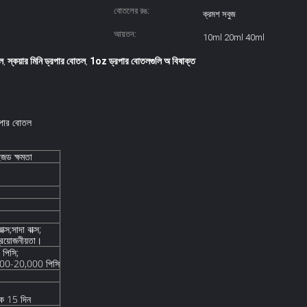
বোতলের রঙ:
ক্রমশ সবুজ
আয়তন:
10ml 20ml 40ml
তল
স্কয়ার মিনি ড্রপার বোতল
1oz ড্রপার বোতলগুলি অ বিষাক্ত
,
,
্রপার বোতল
ড ক্ষমতা
ক্স;সাদা বাক্স;
প্রয়োজনীয়তা।
পিসি;
000-20,000 পিসি
কে 15 দিন