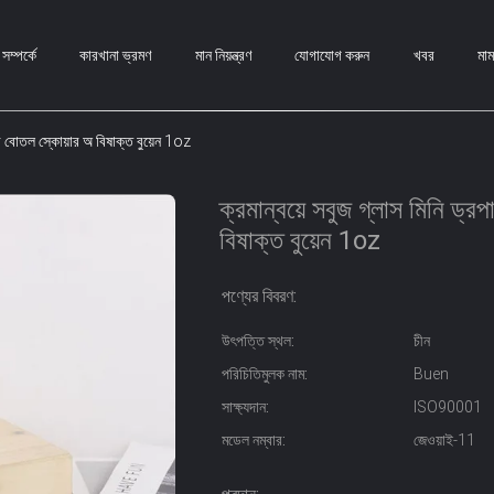
ম্পর্কে
কারখানা ভ্রমণ
মান নিয়ন্ত্রণ
যোগাযোগ করুন
খবর
মা
পার বোতল স্কোয়ার অ বিষাক্ত বুয়েন 1oz
ক্রমান্বয়ে সবুজ গ্লাস মিনি ড্
বিষাক্ত বুয়েন 1oz
পণ্যের বিবরণ:
উৎপত্তি স্থল:
চীন
পরিচিতিমুলক নাম:
Buen
সাক্ষ্যদান:
ISO90001
মডেল নম্বার:
জেওয়াই-11