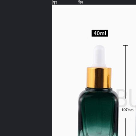
মূল
চীন