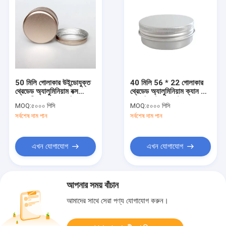
50 মিলি গোলাকার উইন্ডোযুক্ত
40 মিলি 56 * 22 গোলাকার
থ্রেডেড অ্যালুমিনিয়াম বক্স
থ্রেডেড অ্যালুমিনিয়াম ক্যান টি
জুয়েলারী খেলনা প্যাকেজিং বক্স
কেক বিস্কুট আলবাস্টার স্ন্যাকস
MOQ:
৫০০০ পিসি
MOQ:
৫০০০ পিসি
পার্লার পাউডার ফসফর ধাতব
সিলড সাবডিভাইজড মেটাল জার
সর্বশেষ দাম পান
সর্বশেষ দাম পান
প্যাকেজিং বক্স
এখন যোগাযোগ
এখন যোগাযোগ
আপনার সময় বাঁচান
আমাদের সাথে সেরা পণ্য যোগাযোগ করুন।