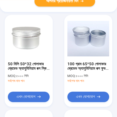
আপনার প্রয়োজনীয়তা দিন
50 মিলি 50*32 গোলাকার
100 গ্রাম 65*50 গোলাকার
থ্রেডেড অ্যালুমিনিয়াম বক্স স্কিন
থ্রেডেড অ্যালুমিনিয়াম বক্স ফুড
ক্রেম ময়শ্চারাইজড গ্রাস
গ্রেড স্ন্যাক সিলড সাব-প্যাকড
MOQ:
৫০০০ পিসি
MOQ:
৫০০০ পিসি
প্লাস্টার ট্যাবলেট চা সিলিং ছোট
মেটাল ক্যান
সর্বশেষ দাম পান
সর্বশেষ দাম পান
জার
এখন যোগাযোগ
এখন যোগাযোগ