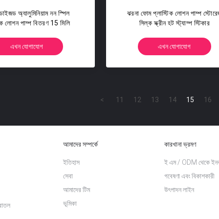
ডাইজড অ্যালুমিনিয়াম নন স্পিল
ঝরনা ফোম প্লাস্টিক লোশন পাম্প স্টোর
টিক লোশন পাম্প বিতরণ 15 মিলি
সিল্ক স্ক্রীন হট স্ট্যাম্প স্টিকার
এখন যোগাযোগ
এখন যোগাযোগ
<
11
12
13
14
15
16
আমাদের সম্পর্কে
কারখানা ভ্রমণ
ইতিহাস
ই এম / ODM থেকে ইনক
সেবা
গবেষণা এবং বিকাশকারী
আমাদের টিম
উৎপাদন লাইন
ভূমিকা
বোতল