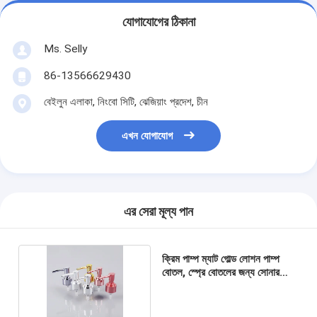
যোগাযোগের ঠিকানা
Ms. Selly
86-13566629430
বেইলুন এলাকা, নিংবো সিটি, ঝেজিয়াং প্রদেশ, চীন
এখন যোগাযোগ
এর সেরা মূল্য পান
ক্রিম পাম্প ম্যাট গোল্ড লোশন পাম্প
বোতল, স্প্রে বোতলের জন্য সোনার
সাবান পাম্প হেড