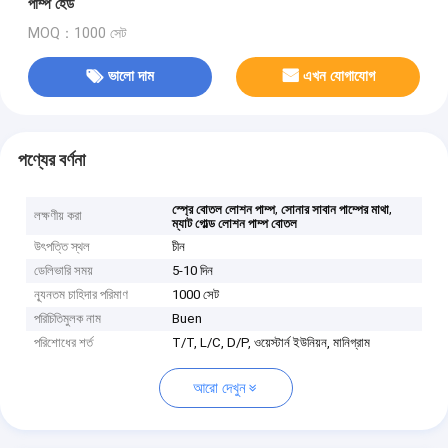
পাম্প হেড
MOQ：1000 সেট
ভালো দাম
এখন যোগাযোগ
পণ্যের বর্ণনা
,
,
স্প্রে বোতল লোশন পাম্প
সোনার সাবান পাম্পের মাথা
লক্ষণীয় করা
ম্যাট গোল্ড লোশন পাম্প বোতল
উৎপত্তি স্থল
চীন
ডেলিভারি সময়
5-10 দিন
ন্যূনতম চাহিদার পরিমাণ
1000 সেট
পরিচিতিমুলক নাম
Buen
পরিশোধের শর্ত
T/T, L/C, D/P, ওয়েস্টার্ন ইউনিয়ন, মানিগ্রাম
আরো দেখুন