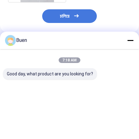
চালিয়ে
Buen
প্রস্তাবিত পণ্য
7:18 AM
Good day, what product are you looking for?
অ্যানোডাইজড প্লাস্টিক লশন
গোল্ড অ্যালুমিনিয়াম প্লাস্টিক
24/410 বোতল জন্য প
পাম্প
লোশন পাম্প ট্রিটমেন্ট ক্রিম পাম্প
বাম-ডান তরল লোশন প
ফাউন্ডেশন পাম্প
ভালো দাম
ভালো দাম
ভালো দাম