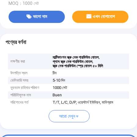
MOQ：1000 সেট
ভালো দাম
এখন যোগাযোগ
পণ্যের বর্ণনা
,
মাল্টিফাংশন স্ক্রু নেক পারফিউম বোতল
লক্ষণীয় করা
,
গ্লাস স্ক্রু নেক পারফিউম বোতল
স্ক্রু নেক পারফিউম স্প্রে বোতল ৫০ মিলি
উৎপত্তি স্থল
চীন
ডেলিভারি সময়
5-10 দিন
ন্যূনতম চাহিদার পরিমাণ
1000 সেট
পরিচিতিমুলক নাম
Buen
পরিশোধের শর্ত
T/T, L/C, D/P, ওয়েস্টার্ন ইউনিয়ন, মানিগ্রাম
আরো দেখুন