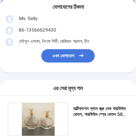
যোগাযোগের ঠিকানা
Ms. Selly
86-13566629430
বেইলুন এলাকা, নিংবো সিটি, ঝেজিয়াং প্রদেশ, চীন
এখন যোগাযোগ
এর সেরা মূল্য পান
মাল্টিফাংশন গ্লাস স্ক্রু নেক পারফিউম
বোতল, পারফিউম স্প্রে বোতল 50
মিলি