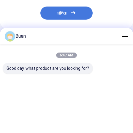
চালিয়ে
Buen
প্রস্তাবিত পণ্য
6:47 AM
Good day, what product are you looking for?
50মিলি 100মিলি কাঁচের
১০০ মিলি প্রয়োজনীয় তেল
খালি কাঁচের পারফিউম স্
পারফিউম বোতল
কাঁচের পারফিউম বোতল
বোতল
ভালো দাম
ভালো দাম
ভালো দাম