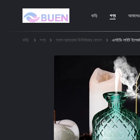
বাড়ি
পণ্য
আমাদের স
বাড়ি
পণ্য
গ্লাস অ্যারোমা ডিফিউজার বোতল
এলইডি লাইট ইলেকট্র