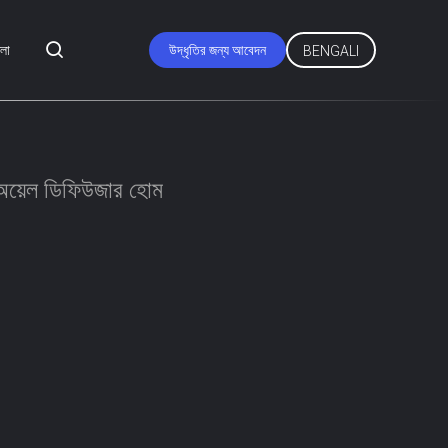
মলা
উদ্ধৃতির জন্য আবেদন
BENGALI
অয়েল ডিফিউজার হোম