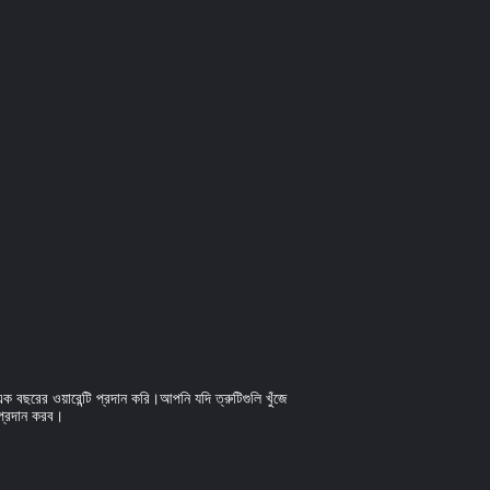
বছরের ওয়ারেন্টি প্রদান করি।আপনি যদি ত্রুটিগুলি খুঁজে
 প্রদান করব।