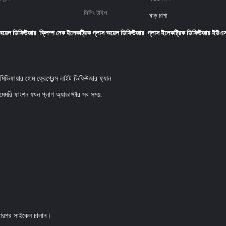
সিলিং টাইপ:
ঘাড় চাপা
অয়েল ডিফিউজার
ক্লিম্প নেক ইলেকট্রিক গ্লাস অয়েল ডিফিউজার
গ্লাস ইলেকট্রিক ডিফিউজার ইউএ
,
,
ডিফায়ার হোম ফ্রেগ্রেন্স লাইট ডিফিউজার ফ্যান
মেমরি ফাংশন যখন প্লাগ অ্যাডাপ্টার সব সময়.
তারপর সাইকেল চালান।