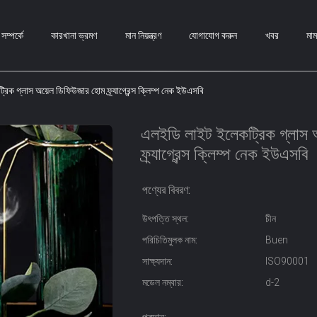
ম্পর্কে
কারখানা ভ্রমণ
মান নিয়ন্ত্রণ
যোগাযোগ করুন
খবর
মা
িক গ্লাস অয়েল ডিফিউজার হোম ফ্র্যাগ্রেন্স ক্লিম্প নেক ইউএসবি
এলইডি লাইট ইলেকট্রিক গ্লাস 
ফ্র্যাগ্রেন্স ক্লিম্প নেক ইউএসবি
পণ্যের বিবরণ:
উৎপত্তি স্থল:
চীন
পরিচিতিমুলক নাম:
Buen
সাক্ষ্যদান:
ISO90001
মডেল নম্বার:
d-2