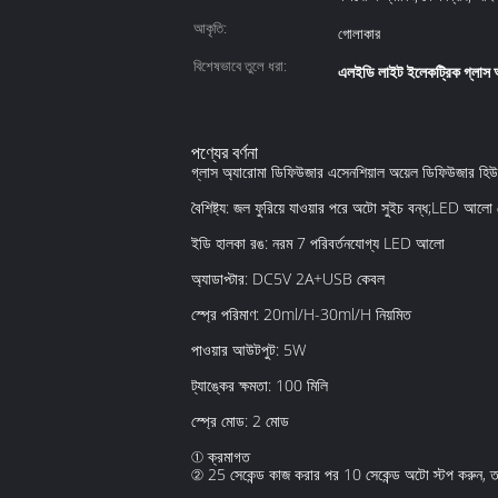
আকৃতি:
গোলাকার
বিশেষভাবে তুলে ধরা:
এলইডি লাইট ইলেকট্রিক গ্লাস 
পণ্যের বর্ণনা
গ্লাস অ্যারোমা ডিফিউজার এসেনশিয়াল অয়েল ডিফিউজার হিউমি
বৈশিষ্ট্য: জল ফুরিয়ে যাওয়ার পরে অটো সুইচ বন্ধ;LED আলো 
ইডি হালকা রঙ: নরম 7 পরিবর্তনযোগ্য LED আলো
অ্যাডাপ্টার: DC5V 2A+USB কেবল
স্প্রে পরিমাণ: 20ml/H-30ml/H নিয়মিত
পাওয়ার আউটপুট: 5W
ট্যাঙ্কের ক্ষমতা: 100 মিলি
স্প্রে মোড: 2 মোড
① ক্রমাগত
② 25 সেকেন্ড কাজ করার পর 10 সেকেন্ড অটো স্টপ করুন, 