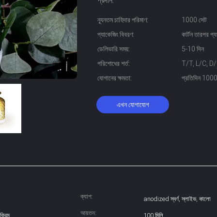
প্রদান:
ন্যূনতম চাহিদার পরিমাণ:
1000 সেট
প্যাকেজিং বিবরণ:
কার্টন তারপর প্য
ডেলিভারি সময়:
5-10 দিন
পরিশোধের শর্ত:
T/T, L/C, D/P, 
যোগানের ক্ষমতা:
প্রতিদিন 1000
এখন যোগাযোগ
ক্যাপ:
anodized স্বর্ণ, স্লাইভ, কালো
আয়তন:
ক্রিম
100 মিলি