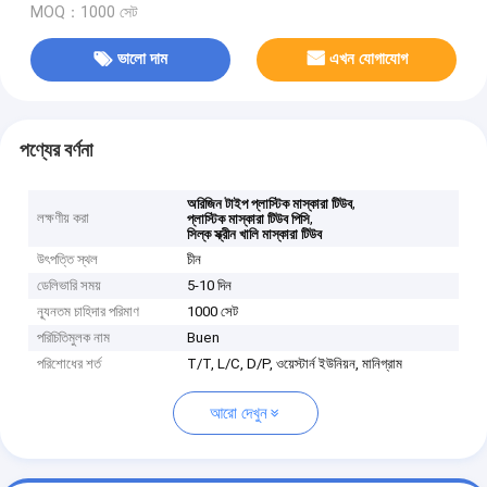
MOQ：1000 সেট
ভালো দাম
এখন যোগাযোগ
পণ্যের বর্ণনা
,
অরিজিন টাইপ প্লাস্টিক মাস্কারা টিউব
লক্ষণীয় করা
,
প্লাস্টিক মাস্কারা টিউব পিসি
সিল্ক স্ক্রীন খালি মাস্কারা টিউব
উৎপত্তি স্থল
চীন
ডেলিভারি সময়
5-10 দিন
ন্যূনতম চাহিদার পরিমাণ
1000 সেট
পরিচিতিমুলক নাম
Buen
পরিশোধের শর্ত
T/T, L/C, D/P, ওয়েস্টার্ন ইউনিয়ন, মানিগ্রাম
আরো দেখুন