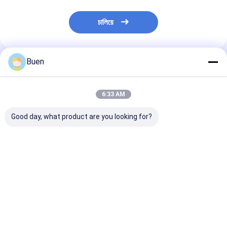
চালিয়ে
Buen
প্রস্তাবিত পণ্য
6:33 AM
Good day, what product are you looking for?
10 মিলি সিলভার খালি মাস্কারা
লোগো প্রিন্টিং প্যাকেজিং সহ
8ml 10ml লোগো প্রি
পাত্রে স্টক গ্লিটার সহ কসমেটিক
প্লাস্টিক মাস্কারা টিউব হিসাবে
আইল্যাশ ব্রাশ কন্টেইন
প্যাকেজিং
সিলিন্ডার মসৃণ PETG
সারফেস ট্রিটমেন্ট
ভালো দাম
ভালো দাম
ভালো দাম