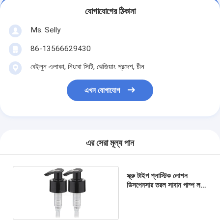
যোগাযোগের ঠিকানা
Ms. Selly
86-13566629430
বেইলুন এলাকা, নিংবো সিটি, ঝেজিয়াং প্রদেশ, চীন
এখন যোগাযোগ
এর সেরা মূল্য পান
স্ক্রু টাইপ প্লাস্টিক লোশন
ডিসপেনসার তরল সাবান পাম্প লক
সহ