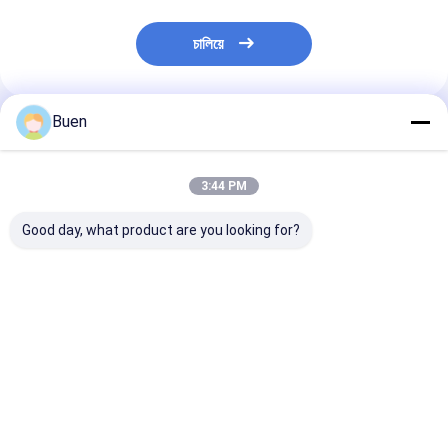
চালিয়ে
Buen
প্রস্তাবিত পণ্য
3:44 PM
Good day, what product are you looking for?
অ্যানোডাইজড প্লাস্টিক লশন
গোল্ড অ্যালুমিনিয়াম প্লাস্টিক
ক্রিম পাম্প ম্যাট গোল্
পাম্প
লোশন পাম্প ট্রিটমেন্ট ক্রিম পাম্প
পাম্প বোতল, স্প্রে ব
ফাউন্ডেশন পাম্প
জন্য সোনার সাবান পাম
ভালো দাম
ভালো দাম
ভালো দাম