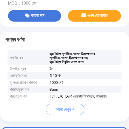
MOQ：1000 সেট
ভালো দাম
এখন যোগাযোগ
পণ্যের বর্ণনা
,
স্ক্রু টাইপ প্লাস্টিক লোশন ডিসপেনসার
লক্ষণীয় করা
,
প্লাস্টিক লোশন ডিসপেনসার লক
স্ক্রু টাইপ লিকুইড সোপ পাম্প
উৎপত্তি স্থল
চীন
ডেলিভারি সময়
5-10 দিন
ন্যূনতম চাহিদার পরিমাণ
1000 সেট
পরিচিতিমুলক নাম
Buen
পরিশোধের শর্ত
T/T, L/C, D/P, ওয়েস্টার্ন ইউনিয়ন, মানিগ্রাম
আরো দেখুন