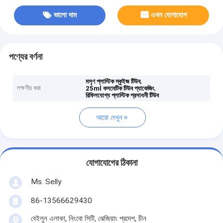
ভালো দাম
এখন যোগাযোগ
পণ্যের বর্ণনা
,
মসৃণ প্লাস্টিক স্কুইজ টিউব
লক্ষণীয় করা
,
25ml কসমেটিক টিউব প্যাকেজিং
রিফিলযোগ্য প্লাস্টিক প্রসাধনী টিউব
আরো দেখুন
যোগাযোগের ঠিকানা
Ms. Selly
86-13566629430
বেইলুন এলাকা, নিংবো সিটি, ঝেজিয়াং প্রদেশ, চীন