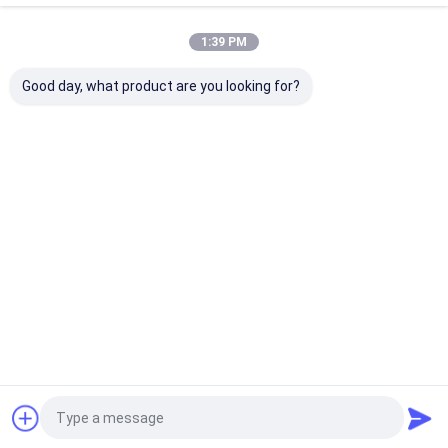
1:39 PM
Good day, what product are you looking for?
15 30 50 Ml Bb চোখের
প্রিন্টেড লোগো PE প্রসাধনী
প্রসাধনী 25ml ক্ষমত
ক্রিম টিউব বায়ুহীন পাম্প সংকোচন
পায়ের পাতার মোজাবিশেষ প্যাকিং
1000pcs জন্য স্ক্রু
কসমেটিক নরম টিউব
হ্যান্ড ক্রিম ক্লিনজার
রিফিলযোগ্য খালি প্লাস
অ্যালুমিনিয়াম প্লাস্টিক টিউব
ভালো দাম
ভালো দাম
ভালো দাম
বাড়ি
আমাদের
আমাদের সাথে যোগাযোগ
Desktop
Site
সম্পর্কে
করুন
সাইট ম্যাপ
Privacy Policy
গুণ
কাচের পারফিউমের বোতল
চীন কারখানা.Copyright © 2026 Ningbo miny
hydraulic machinery co.,ltd.. All Rights Reserved.