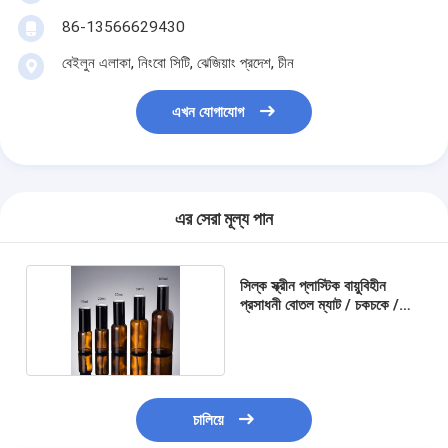
86-13566629430
বেইলুন এলাকা, নিংবো সিটি, ঝেজিয়াং প্রদেশ, চীন
এখন যোগাযোগ
এর সেরা মূল্য পান
সিল্ক স্ক্রীন প্লাস্টিক বায়ুবিহীন
প্রসাধনী বোতল ম্যাট / চকচকে /
হিমায়িত পৃষ্ঠ
চালিয়ে