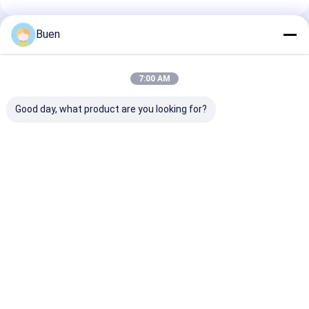
Buen
প্রস্তাবিত পণ্য
7:00 AM
Good day, what product are you looking for?
ISO9001 এয়ারলেস লোশন
কসমেটিক ফাউন্ডেশন লিকুইড
30ml ব্রাউন গ্লাস 
প্যাকেজিং বোতল হট স্ট্যাম্পিং /
সানস্ক্রীনের জন্য পিইটি প্লাস্টিক
বোতল এসেন্স লিকুইড 
সিল্ক স্ক্রীন / ইউভি লেপ
লোশন প্যাকেজিং প্রেস খালি
অ্যানোডাইজড অ্যালুমি
বোতল
হেড দিয়ে প্রেসিং
ভালো দাম
ভালো দাম
ভালো দাম
বাড়ি
আমাদের
আমাদের সাথে যোগাযোগ
Desktop
Site
সম্পর্কে
করুন
সাইট ম্যাপ
Privacy Policy