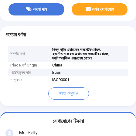
ভালো দাম
এখন যোগাযোগ
পণ্যের বর্ণনা
,
সিল্ক স্ক্রীন এয়ারলেস কসমেটিক বোতল
লক্ষণীয় করা
,
ফ্রস্টেড সারফেস এয়ারলেস কসমেটিক বোতল
ম্যাট প্লাস্টিক এয়ারলেস বোতল
Place of Origin
China
পরিচিতিমুলক নাম
Buen
সাক্ষ্যদান
ISO90001
আরো দেখুন
যোগাযোগের ঠিকানা
Ms. Selly