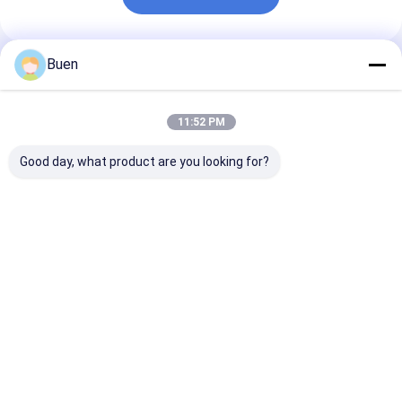
Buen
প্রস্তাবিত পণ্য
11:52 PM
Good day, what product are you looking for?
50মিলি 100মিলি কাঁচের
১০০ মিলি প্রয়োজনীয় তেল
খালি কাঁচের পারফিউম স্
পারফিউম বোতল
কাঁচের পারফিউম বোতল
বোতল
ভালো দাম
ভালো দাম
ভালো দাম
বাড়ি
আমাদের
আমাদের সাথে যোগাযোগ
Desktop
Site
সম্পর্কে
করুন