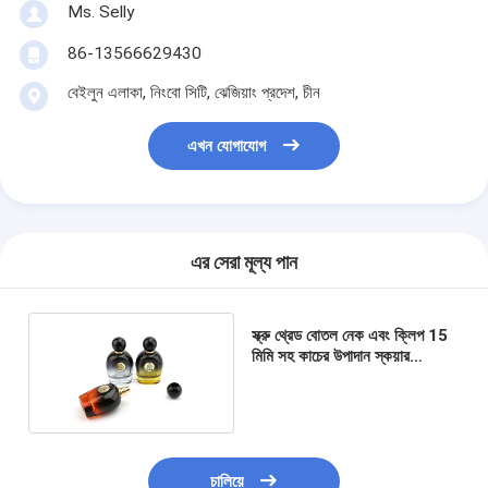
Ms. Selly
86-13566629430
বেইলুন এলাকা, নিংবো সিটি, ঝেজিয়াং প্রদেশ, চীন
এখন যোগাযোগ
এর সেরা মূল্য পান
স্ক্রু থ্রেড বোতল নেক এবং ক্লিপ 15
মিমি সহ কাচের উপাদান স্কয়ার
পারফিউম বোতল
চালিয়ে