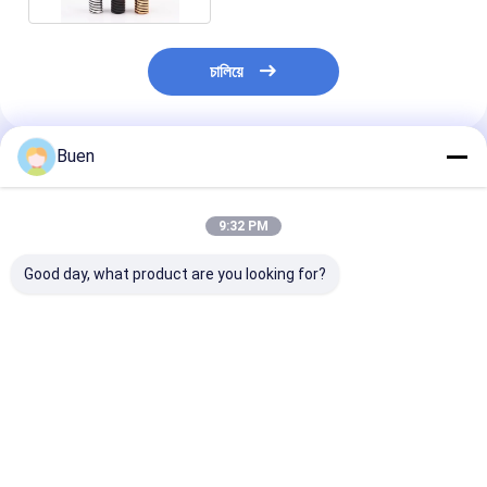
চালিয়ে
Buen
প্রস্তাবিত পণ্য
9:32 PM
Good day, what product are you looking for?
50মিলি 100মিলি কাঁচের
১০০ মিলি প্রয়োজনীয় তেল
খালি কাঁচের পারফিউম স্
পারফিউম বোতল
কাঁচের পারফিউম বোতল
বোতল
ভালো দাম
ভালো দাম
ভালো দাম