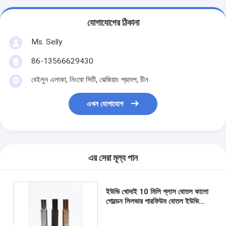
যোগাযোগের ঠিকানা
Ms. Selly
86-13566629430
বেইলুন এলাকা, নিংবো সিটি, ঝেজিয়াং প্রদেশ, চীন
এখন যোগাযোগ
এর সেরা মূল্য পান
ইউভি খোদাই 10 মিলি গ্লাস বোতল কালো
গোল্ডেন সিলভার পারফিউম বোতল ইউভি
অ্যালুমিনিয়াম ঢাকনা সহ