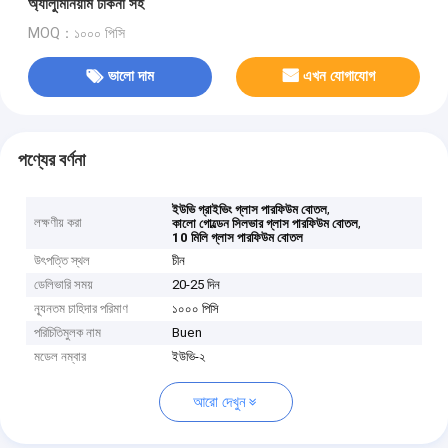
অ্যালুমিনিয়াম ঢাকনা সহ
MOQ：১০০০ পিসি
ভালো দাম
এখন যোগাযোগ
পণ্যের বর্ণনা
,
ইউভি গ্রাইভিং গ্লাস পারফিউম বোতল
লক্ষণীয় করা
,
কালো গোল্ডেন সিলভার গ্লাস পারফিউম বোতল
10 মিলি গ্লাস পারফিউম বোতল
উৎপত্তি স্থল
চীন
ডেলিভারি সময়
20-25 দিন
ন্যূনতম চাহিদার পরিমাণ
১০০০ পিসি
পরিচিতিমুলক নাম
Buen
মডেল নম্বার
ইউভি-২
আরো দেখুন