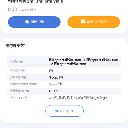
পরীক্ষার জন্য 2ml 3ml 5ml vials
MOQ：১০০০ পিসি
ভালো দাম
এখন যোগাযোগ
পণ্যের বর্ণনা
,
মিনি গ্লাস পারফিউম বোতল
3 মিলি গ্লাস পারফিউম বোতল
লক্ষণীয় করা
,
2 মিলি গ্লাস পারফিউম বোতল
উৎপত্তি স্থল
চীন
ডেলিভারি সময়
15-20 দিন
ন্যূনতম চাহিদার পরিমাণ
১০০০ পিসি
পরিচিতিমুলক নাম
Buen
পরিশোধের শর্ত
এল/সি, ডি/পি, টি/টি, ওয়েস্টার্ন ইউনিয়ন, মানিগ্রাম
আরো দেখুন