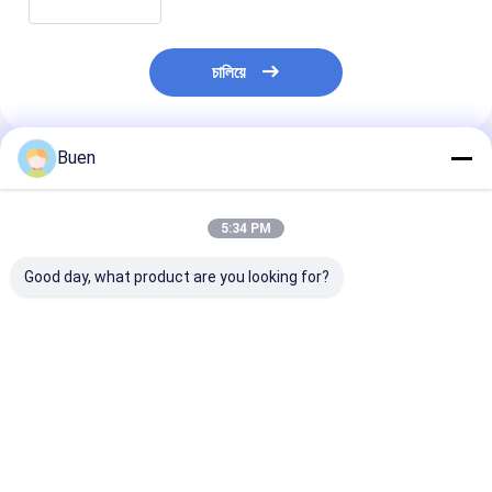
চালিয়ে
Buen
প্রস্তাবিত পণ্য
5:34 PM
Good day, what product are you looking for?
250 মিলি 65 * 85 সিলভার
300 মিলি 83*75 সিলভার
80g 68*35 সিলভার
থ্রেডেড অ্যালুমিনিয়াম ক্যান
গোলাকার থ্রেডযুক্ত
অ্যালুমিনিয়াম বক্স কস
ফুলের চা চা ক্যান্সার স্ন্যাকস
অ্যালুমিনিয়াম ক্যান ফুলের চা
ক্রিম ক্রিম ফুল চা চা
ক্যান্ডি মটরশুটি সিলড মেটাল
স্ন্যাকস বাদাম সিলড সাব-ক্যান
অ্যালুমিনিয়াম ক্যান প
স্টোরেজ জার
সঞ্চয় জার
ভালো দাম
ভালো দাম
ভালো দাম