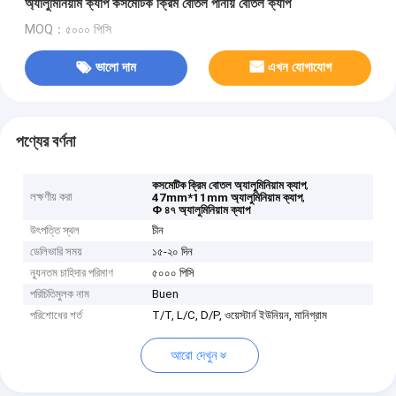
অ্যালুমিনিয়াম ক্যাপ কসমেটিক ক্রিম বোতল পানীয় বোতল ক্যাপ
MOQ：৫০০০ পিসি
ভালো দাম
এখন যোগাযোগ
পণ্যের বর্ণনা
,
কসমেটিক ক্রিম বোতল অ্যালুমিনিয়াম ক্যাপ
লক্ষণীয় করা
,
47mm*11mm অ্যালুমিনিয়াম ক্যাপ
Φ ৪৭ অ্যালুমিনিয়াম ক্যাপ
উৎপত্তি স্থল
চীন
ডেলিভারি সময়
১৫-২০ দিন
ন্যূনতম চাহিদার পরিমাণ
৫০০০ পিসি
পরিচিতিমুলক নাম
Buen
পরিশোধের শর্ত
T/T, L/C, D/P, ওয়েস্টার্ন ইউনিয়ন, মানিগ্রাম
আরো দেখুন