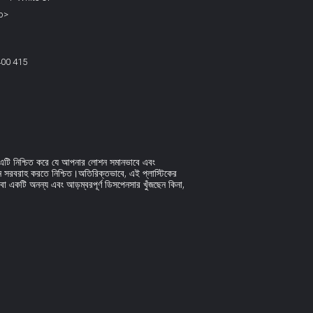
/b>
400 415
, এটি নিশ্চিত করে যে আপনার লোশন সমানভাবে এবং
ন সরবরাহ করতে নিশ্চিত।অতিরিক্তভাবে, এই প্লাস্টিকের
া একটি অনন্য এবং আড়ম্বরপূর্ণ ডিসপেনসার খুঁজছেন কিনা,