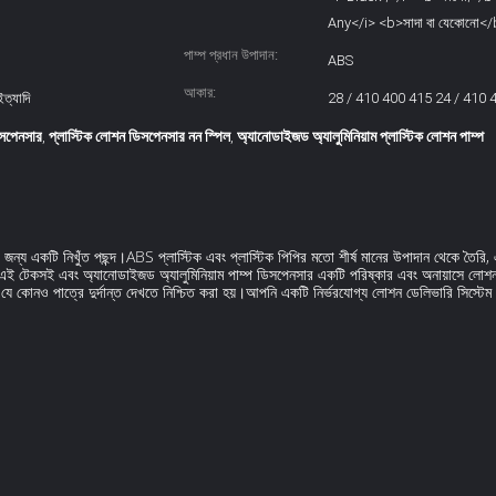
Any</i> <b>সাদা বা যেকোনো<
পাম্প প্রধান উপাদান:
ABS
আকার:
ইত্যাদি
28 / 410 400 415 24 / 410 
সপেনসার
প্লাস্টিক লোশন ডিসপেনসার নন স্পিল
অ্যানোডাইজড অ্যালুমিনিয়াম প্লাস্টিক লোশন পাম্প
,
,
জন্য একটি নিখুঁত পছন্দ।ABS প্লাস্টিক এবং প্লাস্টিক পিপির মতো শীর্ষ মানের উপাদান থেকে তৈরি
হ, এই টেকসই এবং অ্যানোডাইজড অ্যালুমিনিয়াম পাম্প ডিসপেনসার একটি পরিষ্কার এবং অনায়াসে লোশ
 কোনও পাত্রে দুর্দান্ত দেখতে নিশ্চিত করা হয়।আপনি একটি নির্ভরযোগ্য লোশন ডেলিভারি সিস্টেম ব