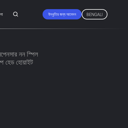
মলা
উদ্ধৃতির জন্য আবেদন
BENGALI
পেনসার নন স্পিল
্প হেড হোয়াইট