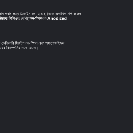
্রদান করার জন্য ডিজাইন করা হয়েছে।এতে একাধিক মাপ রয়েছে
্টিকের পিপি
এবং বৈশিষ্ট্য
নন-স্পিল
এবং
Anodized
 ডেলিভারি সিস্টেম নন-স্পিল এবং অ্যানোডাইজড
ের বিকল্পগুলির সাথে আসে।