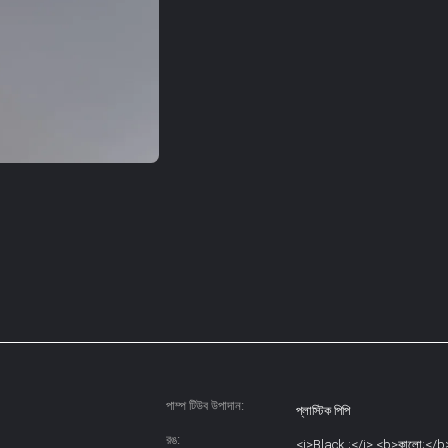
পাম্প টিউব উপাদান:
প্লাস্টিক পিপি
রঙ:
<i>Black ;</i> <b>কালো;</b