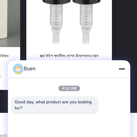
 প্লাস্টিক লোশন
ডিশ ওয়াশিং ডিটারজেন্ট 28 410 এর জন্য
রু হেড
মাল্টিকালার প্লাস্টিক লোশন পাম্প ডিসপেনসার
Buen
গ
এখন যোগাযোগ
4:12 AM
Good day, what product are you looking 
for?
আমাদের সাথে যোগাযোগ করুন
Ningbo miny hydraulic machinery co.,ltd.
য়েরি