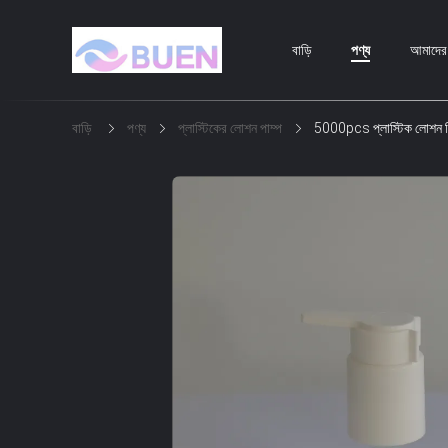
বাড়ি
পণ্য
আমাদের স
বাড়ি
পণ্য
প্লাস্টিকের লোশন পাম্প
5000pcs প্লাস্টিক লোশন ডিস