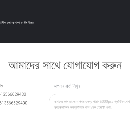
লাস্টিক লোশন পাম্প কাস্টমাইজড
আমাদের সাথে যোগাযোগ করুন
ly
আপনার বার্তা লিখুন
-13566629430
613566629430