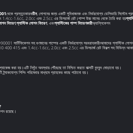
001
থেকে প্রস্তুতকারক
চীন
, লোশনের জন্য একটি সুবিধাজনক এবং নির্ভরযোগ্য ডেলিভারি সিস্টেম প
cc-1.6cc, 2.0cc এবং 2.5cc এর ডিসচার্জ রেট।পাম্প উচ্চ মানের থেকে তৈরি করা হয়
প্লাস
 লোশন বিতরণ
,
প্লাস্টিক লোশন বিতরণ
, এবং
প্লাস্টিকের পাম্প বিতরণকারী
অ্যাপ্লিকেশন
0001 সার্টিফিকেশন সহ গুণমানের পাম্পের একটি নির্ভরযোগ্য সরবরাহকারী৷আমাদের প্লাস্টিক লোশন
10 400 415 এবং 1.4cc-1.6cc, 2.0cc এবং 2.5cc এর ডিসচার্জ রেট বিকল্প সহ বিভিন্ন আকার
 প্যাকেজ করা হয়।এটি নিখুঁত অবস্থায় পৌঁছেছে তা নিশ্চিত করতে বাক্সটি বুদ্বুদ মোড়ানো হয়।
 ট্র্যাকযোগ্য শিপিং পরিষেবার মাধ্যমে গ্রাহকের কাছে পাঠানো হয়।
?
েশন রয়েছে।