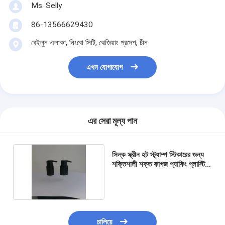
Ms. Selly
86-13566629430
বেইলুন এলাকা, নিংবো সিটি, ঝেজিয়াং প্রদেশ, চীন
এখন যোগাযোগ
এর সেরা মূল্য পান
সিল্ক স্ক্রীন হট স্ট্যাম্প স্টিকারের জন্য
শক্তিশালী শক্ত কাগজ প্যাকিং প্লাস্টিক
লোশন পাম্প
চালিয়ে