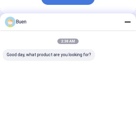
Buen
প্রস্তাবিত পণ্য
2:38 AM
Good day, what product are you looking for?
অ্যানোডাইজড প্লাস্টিক লশন
গোল্ড অ্যালুমিনিয়াম প্লাস্টিক
ক্রিম পাম্প ম্যাট গোল্
পাম্প
লোশন পাম্প ট্রিটমেন্ট ক্রিম পাম্প
পাম্প বোতল, স্প্রে ব
ফাউন্ডেশন পাম্প
জন্য সোনার সাবান পাম
ভালো দাম
ভালো দাম
ভালো দাম
বাড়ি
আমাদের
আমাদের সাথে যোগাযোগ
Desktop
Site
সম্পর্কে
করুন