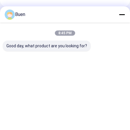
Buen
প্রস্তাবিত পণ্য
8:45 PM
Good day, what product are you looking for?
অ্যানোডাইজড প্লাস্টিক লশন
গোল্ড অ্যালুমিনিয়াম প্লাস্টিক
ক্রিম পাম্প ম্যাট গোল্
পাম্প
লোশন পাম্প ট্রিটমেন্ট ক্রিম পাম্প
পাম্প বোতল, স্প্রে ব
ফাউন্ডেশন পাম্প
জন্য সোনার সাবান পাম
ভালো দাম
ভালো দাম
ভালো দাম
বাড়ি
আমাদের
আমাদের সাথে যোগাযোগ
Desktop
Site
সম্পর্কে
করুন
সাইট ম্যাপ
Privacy Policy