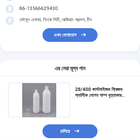
86-13566629430
বেইলুন এলাকা, নিংবো সিটি, ঝেজিয়াং প্রদেশ, চীন
এখন যোগাযোগ
এর সেরা মূল্য পান
28/400 কাস্টমাইজড ফ্রিজড
প্লাস্টিক লোশন পাম্প বৃত্তাকার
কনফিগারেশন
চালিয়ে