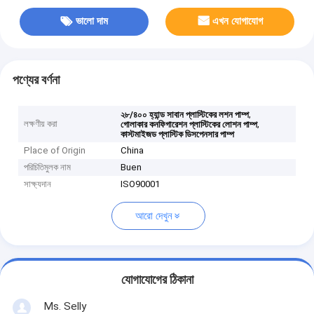
ভালো দাম
এখন যোগাযোগ
পণ্যের বর্ণনা
,
২৮/৪০০ হ্যান্ড সাবান প্লাস্টিকের লশন পাম্প
লক্ষণীয় করা
,
গোলাকার কনফিগারেশন প্লাস্টিকের লোশন পাম্প
কাস্টমাইজড প্লাস্টিক ডিসপেনসার পাম্প
Place of Origin
China
পরিচিতিমুলক নাম
Buen
সাক্ষ্যদান
ISO90001
আরো দেখুন
যোগাযোগের ঠিকানা
Ms. Selly