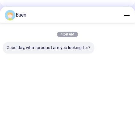
Buen
প্রস্তাবিত পণ্য
4:58 AM
Good day, what product are you looking for?
অ্যানোডাইজড প্লাস্টিক লশন
গোল্ড অ্যালুমিনিয়াম প্লাস্টিক
ক্রিম পাম্প ম্যাট গোল্
পাম্প
লোশন পাম্প ট্রিটমেন্ট ক্রিম পাম্প
পাম্প বোতল, স্প্রে ব
ফাউন্ডেশন পাম্প
জন্য সোনার সাবান পাম
ভালো দাম
ভালো দাম
ভালো দাম
বাড়ি
আমাদের
আমাদের সাথে যোগাযোগ
Desktop
Site
সম্পর্কে
করুন
সাইট ম্যাপ
Privacy Policy