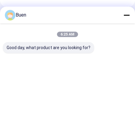
Buen
প্রস্তাবিত পণ্য
6:25 AM
Good day, what product are you looking for?
অ্যানোডাইজড প্লাস্টিক লশন
গোল্ড অ্যালুমিনিয়াম প্লাস্টিক
ক্রিম পাম্প ম্যাট গোল্
পাম্প
লোশন পাম্প ট্রিটমেন্ট ক্রিম পাম্প
পাম্প বোতল, স্প্রে ব
ফাউন্ডেশন পাম্প
জন্য সোনার সাবান পাম
ভালো দাম
ভালো দাম
ভালো দাম
বাড়ি
আমাদের
আমাদের সাথে যোগাযোগ
Desktop
Site
সম্পর্কে
করুন
সাইট ম্যাপ
Privacy Policy