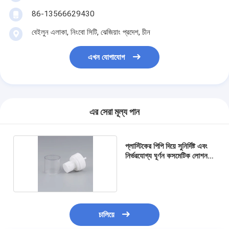
86-13566629430
বেইলুন এলাকা, নিংবো সিটি, ঝেজিয়াং প্রদেশ, চীন
এখন যোগাযোগ
এর সেরা মূল্য পান
প্লাস্টিকের পিপি দিয়ে সুনির্দিষ্ট এবং
নির্ভরযোগ্য ঘূর্ণন কসমেটিক লোশন
পাম্প
চালিয়ে