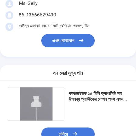
Ms. Selly
86-13566629430
বেইলুন এলাকা, নিংবো সিটি, ঝেজিয়াং প্রদেশ, চীন
এখন যোগাযোগ
এর সেরা মূল্য পান
কাস্টমাইজড ১৫ মিলি ক্যাপাসিটি সহ
উপলব্ধ প্লাস্টিকের লোশন পাম্প এখনই
অর্ডার করুন
চালিয়ে