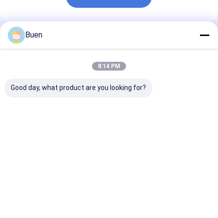
Buen
প্রস্তাবিত পণ্য
8:14 PM
Good day, what product are you looking for?
অ্যানোডাইজড প্লাস্টিক লশন
গোল্ড অ্যালুমিনিয়াম প্লাস্টিক
ক্রিম পাম্প ম্যাট গোল্
পাম্প
লোশন পাম্প ট্রিটমেন্ট ক্রিম পাম্প
পাম্প বোতল, স্প্রে ব
ফাউন্ডেশন পাম্প
জন্য সোনার সাবান পাম
ভালো দাম
ভালো দাম
ভালো দাম
বাড়ি
আমাদের
আমাদের সাথে যোগাযোগ
Desktop
Site
সম্পর্কে
করুন