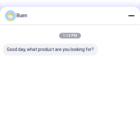
Buen
প্রস্তাবিত পণ্য
1:13 PM
Good day, what product are you looking for?
অ্যানোডাইজড প্লাস্টিক লশন
গোল্ড অ্যালুমিনিয়াম প্লাস্টিক
ক্রিম পাম্প ম্যাট গোল্
পাম্প
লোশন পাম্প ট্রিটমেন্ট ক্রিম পাম্প
পাম্প বোতল, স্প্রে ব
ফাউন্ডেশন পাম্প
জন্য সোনার সাবান পাম
ভালো দাম
ভালো দাম
ভালো দাম
বাড়ি
আমাদের
আমাদের সাথে যোগাযোগ
Desktop
Site
সম্পর্কে
করুন
সাইট ম্যাপ
Privacy Policy