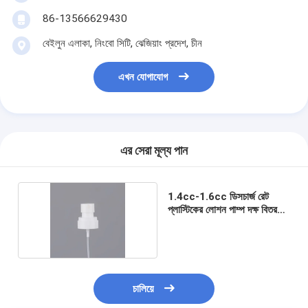
86-13566629430
বেইলুন এলাকা, নিংবো সিটি, ঝেজিয়াং প্রদেশ, চীন
এখন যোগাযোগ
এর সেরা মূল্য পান
1.4cc-1.6cc ডিসচার্জ রেট
প্লাস্টিকের লোশন পাম্প দক্ষ বিতরণের
জন্য
চালিয়ে