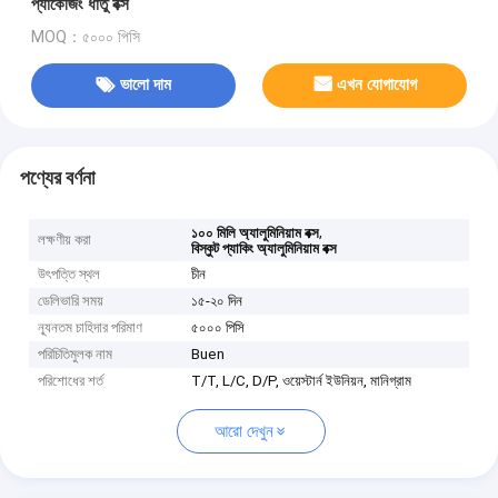
প্যাকেজিং ধাতু বক্স
MOQ：৫০০০ পিসি
ভালো দাম
এখন যোগাযোগ
পণ্যের বর্ণনা
,
১০০ মিলি অ্যালুমিনিয়াম বক্স
লক্ষণীয় করা
বিস্কুট প্যাকিং অ্যালুমিনিয়াম বক্স
উৎপত্তি স্থল
চীন
ডেলিভারি সময়
১৫-২০ দিন
ন্যূনতম চাহিদার পরিমাণ
৫০০০ পিসি
পরিচিতিমুলক নাম
Buen
পরিশোধের শর্ত
T/T, L/C, D/P, ওয়েস্টার্ন ইউনিয়ন, মানিগ্রাম
আরো দেখুন