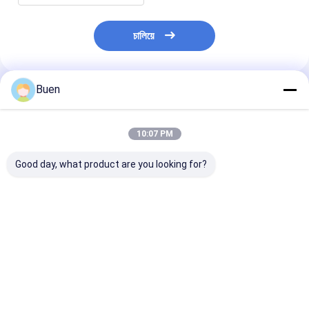
চালিয়ে
Buen
প্রস্তাবিত পণ্য
10:07 PM
Good day, what product are you looking for?
250 মিলি 65 * 85 সিলভার
300 মিলি 83*75 সিলভার
80g 68*35 সিলভার
থ্রেডেড অ্যালুমিনিয়াম ক্যান
গোলাকার থ্রেডযুক্ত
অ্যালুমিনিয়াম বক্স কস
ফুলের চা চা ক্যান্সার স্ন্যাকস
অ্যালুমিনিয়াম ক্যান ফুলের চা
ক্রিম ক্রিম ফুল চা চা
ক্যান্ডি মটরশুটি সিলড মেটাল
স্ন্যাকস বাদাম সিলড সাব-ক্যান
অ্যালুমিনিয়াম ক্যান প
স্টোরেজ জার
সঞ্চয় জার
ভালো দাম
ভালো দাম
ভালো দাম