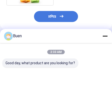
চালিয়ে
Buen
প্রস্তাবিত পণ্য
2:33 AM
Good day, what product are you looking for?
কাস্টমাইজড PETG ফ্লাওয়ার
হালকা ওজনের খালি ফোমিং হ্যান্ড
100ml প্লাস্টিক ফো
আকৃতির ফোম সোপ ডিসপেনসার
পাম্প 2.5 ইঞ্চি 1ml/স্ট্রোক
লাইটওয়েট সাদা ফোমিং হ
নন স্পিল 43mm 1.6cc
ডিসপেন্সিং রেট
পাম্প 24/410
ভালো দাম
ভালো দাম
ভালো দাম