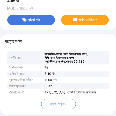
40mm
MOQ：1000 সেট
ভালো দাম
এখন যোগাযোগ
পণ্যের বর্ণনা
,
কসমেটিক বোতল ফোম ডিসপেনসার পাম্প
লক্ষণীয় করা
,
পিপি ফোম ডিসপেনসার পাম্প
প্লাস্টিক ফোম ডিসপেনসার 20 410
উৎপত্তি স্থল
চীন
ডেলিভারি সময়
5-10 দিন
ন্যূনতম চাহিদার পরিমাণ
1000 সেট
পরিচিতিমুলক নাম
Buen
পরিশোধের শর্ত
T/T, L/C, D/P, ওয়েস্টার্ন ইউনিয়ন, মানিগ্রাম
আরো দেখুন