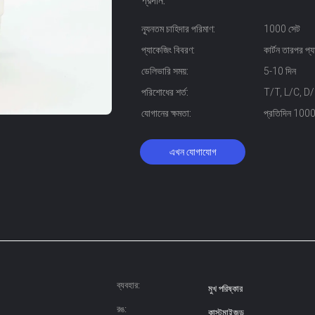
প্রদান:
ন্যূনতম চাহিদার পরিমাণ:
1000 সেট
প্যাকেজিং বিবরণ:
কার্টন তারপর প্য
ডেলিভারি সময়:
5-10 দিন
পরিশোধের শর্ত:
T/T, L/C, D/P, 
যোগানের ক্ষমতা:
প্রতিদিন 1000
এখন যোগাযোগ
ব্যবহার:
মুখ পরিষ্কার
রঙ:
কাস্টমাইজড