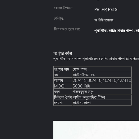
বোতল উপাদান:
PET.PP, PETG
বৈশিষ্ট্য:
অ-রিফিলযোগ্য
বিশেষভাবে তুলে ধরা:
প্লাস্টিক ফোমিং সাবান পাম্প
ফেস
,
পণ্যের বর্ণনা
প্লাস্টিক ফোম পাম্প প্লাস্টিকের ফোমিং সাবান পাম্প ডিসপে
পণ্যের নাম
ফোম পাম্প
রঙ
কাস্টমাইজড রঙ
আকার
28/415,30/410,40/410,42/410
MOQ
5000 পিসি
বন্ধ
পাঁজরযুক্ত মসৃণ
টিউবের দৈর্ঘ্য
কাস্টম অনুমোদিত টিউব
লোগো
কাস্টম লোগো