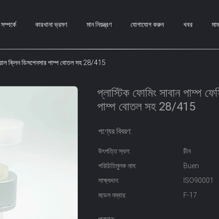
ম্পর্কে
কারখানা ভ্রমণ
মান নিয়ন্ত্রণ
যোগাযোগ করুন
খবর
মা
েসিয়াল ক্লিন ডিসপেনসার পাম্প বোতল সহ 28/415
প্লাস্টিক ফোমিং সাবান পাম্প ফে
পাম্প বোতল সহ 28/415
পণ্যের বিবরণ:
উৎপত্তি স্থল:
চীন
পরিচিতিমুলক নাম:
Buen
সাক্ষ্যদান:
ISO90001
মডেল নম্বার:
F-17