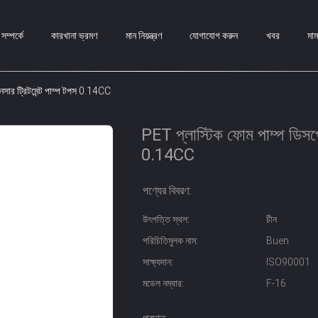
ম্পর্কে
কারখানা ভ্রমণ
মান নিয়ন্ত্রণ
যোগাযোগ করুন
খবর
মা
নসার ট্রিটমেন্ট পাম্প টপস 0.14CC
PET প্লাস্টিক ফোম পাম্প ডিসপেন
0.14CC
পণ্যের বিবরণ:
উৎপত্তি স্থল:
চীন
পরিচিতিমুলক নাম:
Buen
সাক্ষ্যদান:
ISO90001
মডেল নম্বার:
F-16