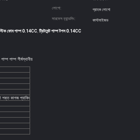
লোগো:
গ্রাহক লোগো
সারফেস হ্যান্ডলিং:
কাস্টমাইজড
াস্টিক ফোম পাম্প 0.14CC
ট্রিটমেন্ট পাম্প টপস 0.14CC
,
াম্প পাম্প শীর্ষস্থানীয়
লী শক্ত কাগজ প্যাকিং