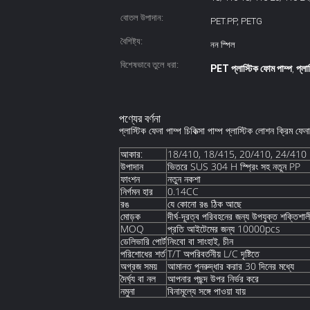
বোতল উপাদান:
PET.PP, PETG
বৈশিষ্ট্য:
নন স্পিল
বিশেষভাবে তুলে ধরা:
PET প্লাস্টিক ফোম পাম্প
প্ল
,
পণ্যের বর্ণনা
প্লাস্টিক ফেনা পাম্প চিকিত্সা পাম্প প্লাস্টিক লোশন ক্রিম ফেনা প
আকার:
18/410, 18/415, 20/410, 24/410
উপাদান
ভিতরে SUS 304 H স্প্রিং সহ নতুন PP
ফাংশন
নতুন নকশা
নির্গমন হার
0.14CC
রঙ
যে কোনো রঙ ঠিক আছে
মোড়ক
দীর্ঘ-দূরত্ব পরিবহনের জন্য উপযুক্ত শক্তিশা
MOQ
প্রতি আইটেমের জন্য 10000pcs
ডেলিভারি পোর্ট
নিংবো বা সাংহাই, চীন
পরিশোধের শর্ত
T/T অপরিবর্তনীয় L/C দৃষ্টিতে
অগ্রজ সময়
আমানত পুনরুদ্ধার করার 30 দিনের মধ্যে
দৈর্ঘ্য বা নল
আপনার পছন্দ উপর নির্ভর করে
নমুনা
বিনামূল্যে সঙ্গে পাওয়া যায়