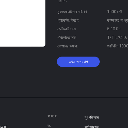
প্রদান:
ন্যূনতম চাহিদার পরিমাণ:
1000 সেট
প্যাকেজিং বিবরণ:
কার্টন তারপর প্য
ডেলিভারি সময়:
5-10 দিন
পরিশোধের শর্ত:
T/T, L/C, D/P, 
যোগানের ক্ষমতা:
প্রতিদিন 1000
এখন যোগাযোগ
ব্যবহার:
মুখ পরিষ্কার
রঙ:
/410
কাস্টমাইজড