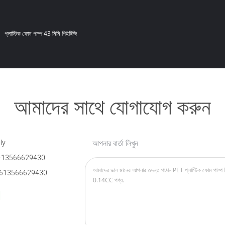
প্লাস্টিক ফোম পাম্প 43 মিমি পিইটিজি
আমাদের সাথে যোগাযোগ করুন
ly
আপনার বার্তা লিখুন
-13566629430
613566629430