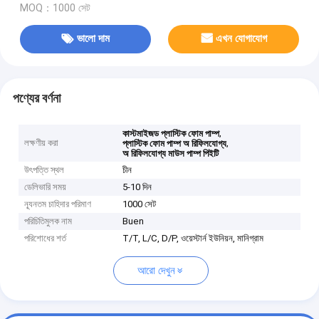
MOQ：1000 সেট
ভালো দাম
এখন যোগাযোগ
পণ্যের বর্ণনা
,
কাস্টমাইজড প্লাস্টিক ফোম পাম্প
লক্ষণীয় করা
,
প্লাস্টিক ফোম পাম্প অ রিফিলযোগ্য
অ রিফিলযোগ্য মাউস পাম্প পিইটি
উৎপত্তি স্থল
চীন
ডেলিভারি সময়
5-10 দিন
ন্যূনতম চাহিদার পরিমাণ
1000 সেট
পরিচিতিমুলক নাম
Buen
পরিশোধের শর্ত
T/T, L/C, D/P, ওয়েস্টার্ন ইউনিয়ন, মানিগ্রাম
আরো দেখুন