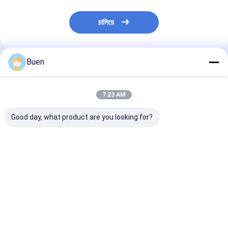
চালিয়ে
Buen
প্রস্তাবিত পণ্য
7:23 AM
Good day, what product are you looking for?
কাস্টমাইজড PETG ফ্লাওয়ার
হালকা ওজনের খালি ফোমিং হ্যান্ড
100ml প্লাস্টিক ফো
আকৃতির ফোম সোপ ডিসপেনসার
পাম্প 2.5 ইঞ্চি 1ml/স্ট্রোক
লাইটওয়েট সাদা ফোমিং হ
নন স্পিল 43mm 1.6cc
ডিসপেন্সিং রেট
পাম্প 24/410
ভালো দাম
ভালো দাম
ভালো দাম