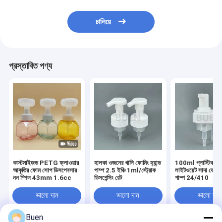
চালিয়ে
প্রস্তাবিত পণ্য
কাস্টমাইজড PETG ফ্লাওয়ার
হালকা ওজনের খালি ফোমিং হ্যান্ড
100ml প্লাস্টিক ফো
আকৃতির ফোম সোপ ডিসপেনসার
পাম্প 2.5 ইঞ্চি 1ml/স্ট্রোক
লাইটওয়েট সাদা ফোমিং হ
নন স্পিল 43mm 1.6cc
ডিসপেন্সিং রেট
পাম্প 24/410
ভালো দাম
ভালো দাম
ভালো দাম
Buen