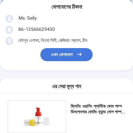
যোগাযোগের ঠিকানা
Ms. Selly
86-13566629430
বেইলুন এলাকা, নিংবো সিটি, ঝেজিয়াং প্রদেশ, চীন
এখন যোগাযোগ
এর সেরা মূল্য পান
ক্লিনিং ওয়াশিং প্লাস্টিক ফোম পাম্প
ডিসপেনসার ফোমিং হ্যান্ড সোপ পাম্প
410