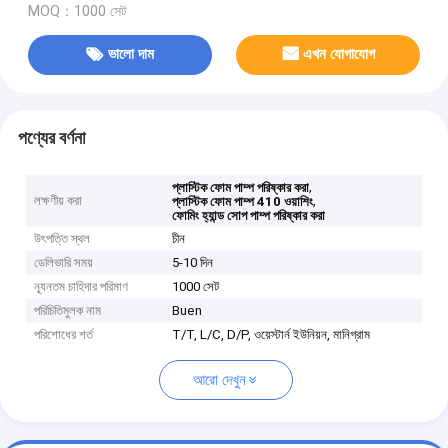
MOQ：1000 সেট
ভালো দাম
এখন যোগাযোগ
পণ্যের বর্ণনা
,
প্লাস্টিক ফোম পাম্প পরিষ্কার করা
লক্ষণীয় করা
,
প্লাস্টিক ফোম পাম্প 410 ওয়াশিং
ফোমিং হ্যান্ড সোপ পাম্প পরিষ্কার করা
উৎপত্তি স্থল
চীন
ডেলিভারি সময়
5-10 দিন
ন্যূনতম চাহিদার পরিমাণ
1000 সেট
পরিচিতিমুলক নাম
Buen
পরিশোধের শর্ত
T/T, L/C, D/P, ওয়েস্টার্ন ইউনিয়ন, মানিগ্রাম
আরো দেখুন